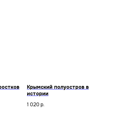
ростков
Крымский полуостров в
истории
1 020
р.