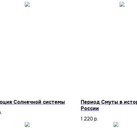
юция Солнечной системы
Период Смуты в исто
России
.
1 220
р.