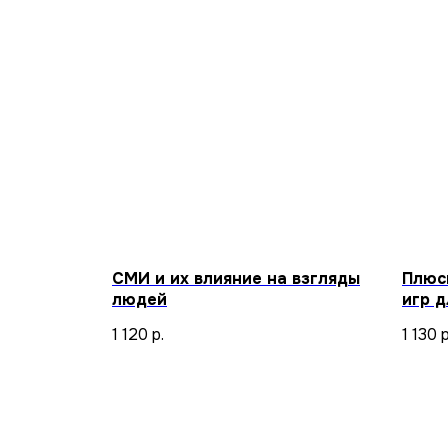
СМИ и их влияние на взгляды
Плюс
людей
игр 
1 120
р.
1 130
р