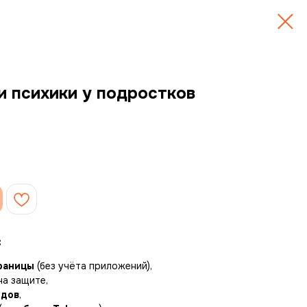
и психики у подростков
:
траницы
(без учёта приложений),
на защите,
йдов
,