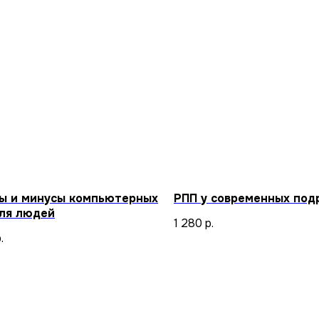
ы и минусы компьютерных
РПП у современных под
для людей
1 280
р.
.