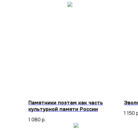
Памятники поэтам как часть
Эвол
культурной памяти России
1 150
р
1 080
р.