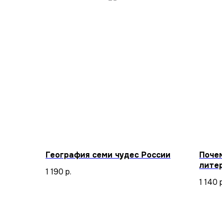
География семи чудес России
Поче
лите
1 190
р.
1 140