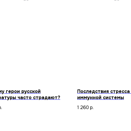
му герои русской
Последствия стресса
ратуры часто страдают?
иммунной системы
р.
1 260
р.