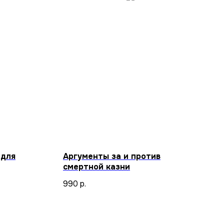
 для
Аргументы за и против
смертной казни
990
р.