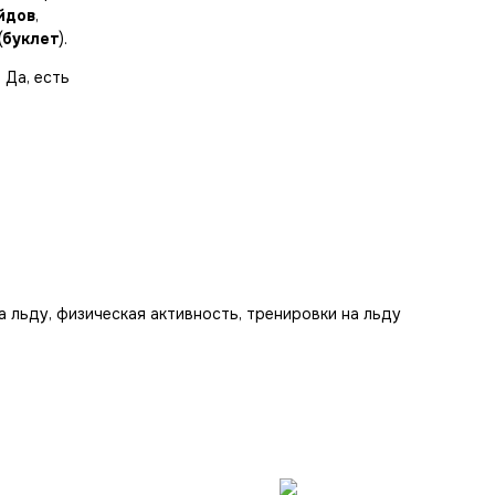
йдов
,
(
буклет
).
 Да, есть
а льду, физическая активность, тренировки на льду