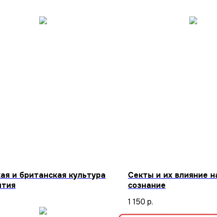
ая и британская культура
Секты и их влияние н
ития
сознание
1 150
р.