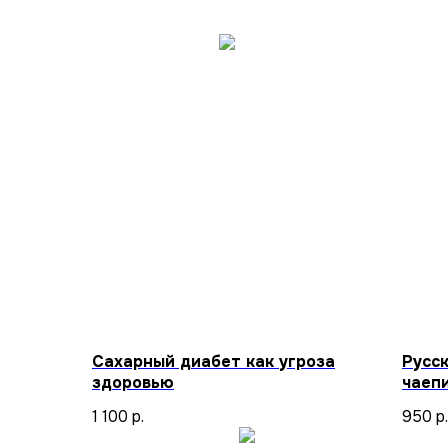
Сахарный диабет как угроза
Русск
здоровью
чаеп
1 100
р.
950
р.