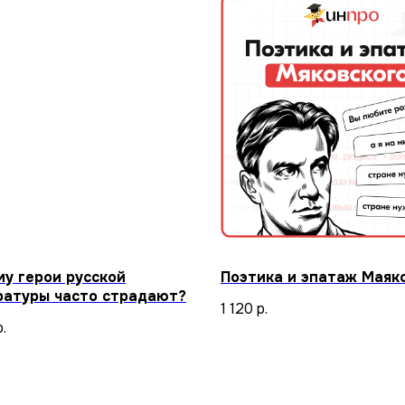
му герои русской
Поэтика и эпатаж Маяк
ратуры часто страдают?
1 120
р.
р.