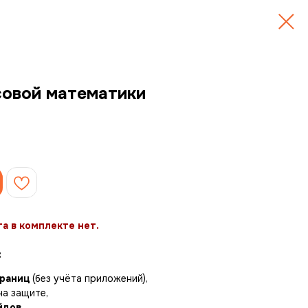
совой математики
а в комплекте нет.
:
траниц
(без учёта приложений),
на защите,
йдов
.