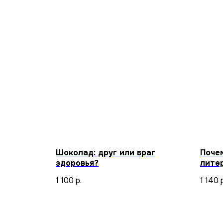
Шоколад: друг или враг
Поче
здоровья?
лите
1 100
р.
1 140