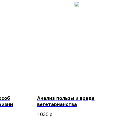
особ
Анализ пользы и вреда
жизни
вегетарианства
1 030
р.