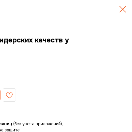
идерских качеств у
:
раниц
(без учёта приложений),
на защите,