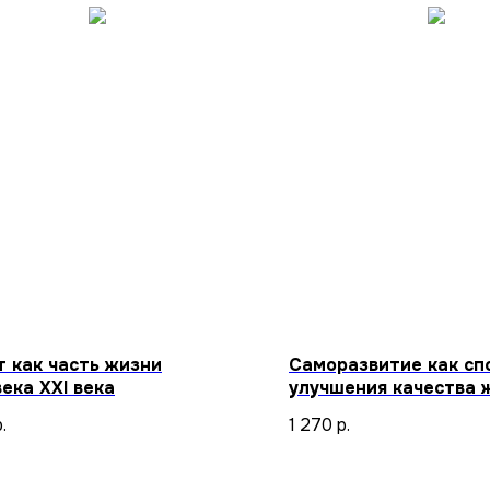
т как часть жизни
Саморазвитие как сп
ека XXI века
улучшения качества 
.
1 270
р.