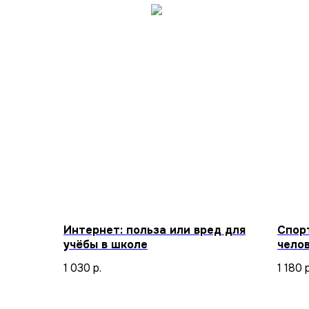
Интернет: польза или вред для
Спор
учёбы в школе
челов
1 030
р.
1 180
р