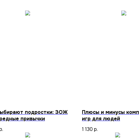
выбирают подростки: ЗОЖ
Плюсы и минусы ком
вредные привычки
игр для людей
р.
1 130
р.