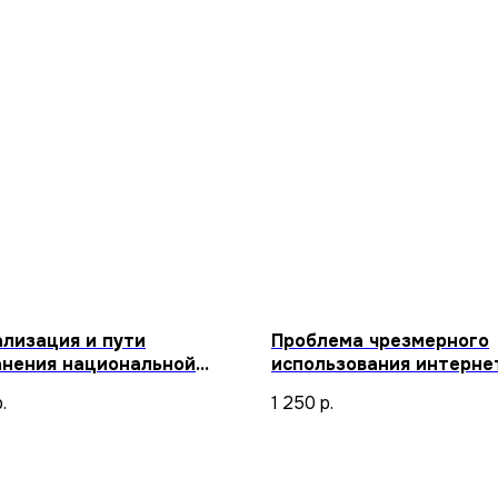
ализация и пути
Проблема чрезмерного
анения национальной
использования интернет
туры
веке
.
1 250
р.