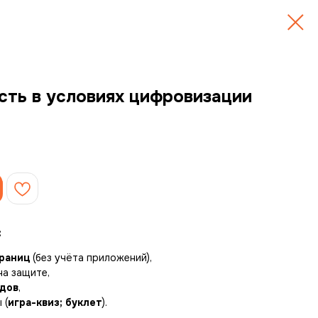
сть в условиях цифровизации
:
траниц
(без учёта приложений),
на защите,
йдов
,
 (
игра-квиз; буклет
).