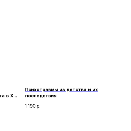
Психотравмы из детства и их
а в XXI
последствия
1 190
р.