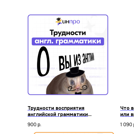
Трудности восприятия
Что 
английской грамматики
или 
учащимися России
900
р.
1 090