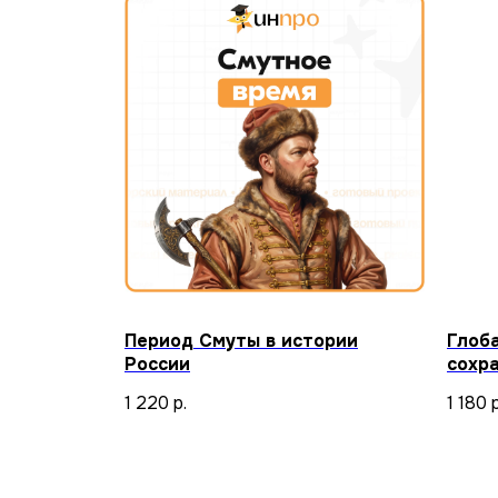
Период Смуты в истории
Глоб
России
сохр
куль
1 220
р.
1 180
р