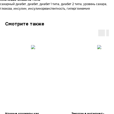
сахарный диабет, диабет, диабет 1 типа, диабет 2 типа, уровень сахара,
глюкоза, инсулин, инсулинорезистентность, гипергликемия
Смотрите также
Ночные кошмары как
Эмодзи в интернет-