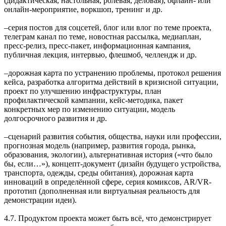
(дидактическая, настольная, ролевая, деловая), офлайн- или
онлайн-мероприятие, воркшоп, тренинг и др.
‒серия постов для соцсетей, блог или влог по теме проекта,
телеграм канал по теме, новостная рассылка, медиаплан,
пресс-релиз, пресс-пакет, информационная кампания,
публичная лекция, интервью, флешмоб, челлендж и др.
‒дорожная карта по устранению проблемы, протокол решения
кейса, разработка алгоритма действий в кризисной ситуации,
проект по улучшению инфраструктуры, план
профилактической кампании, кейс-методика, пакет
конкретных мер по изменению ситуации, модель
долгосрочного развития и др.
‒сценарий развития события, общества, науки или профессии,
прогнозная модель (например, развития города, рынка,
образования, экологии), альтернативная история («что было
бы, если…»), концепт-документ (дизайн будущего устройства,
транспорта, одежды, среды обитания), дорожная карта
инноваций в определённой сфере, серия комиксов, AR/VR-
прототип (дополненная или виртуальная реальность для
демонстрации идеи).
4.7. Продуктом проекта может быть всё, что демонстрирует