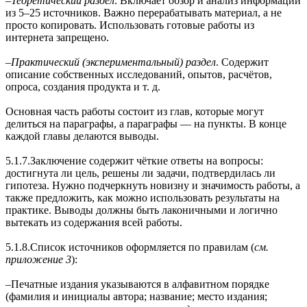
‒
Теоретический раздел
. Включает обзор и анализ информации
из 5–25 источников. Важно перерабатывать материал, а не
просто копировать. Использовать готовые работы из
интернета запрещено.
‒
Практический (экспериментальный) раздел
. Содержит
описание собственных исследований, опытов, расчётов,
опроса, создания продукта и т. д.
Основная часть работы состоит из глав, которые могут
делиться на параграфы, а параграфы — на пункты. В конце
каждой главы делаются выводы.
5.1.7.Заключение содержит чёткие ответы на вопросы:
достигнута ли цель, решены ли задачи, подтвердилась ли
гипотеза. Нужно подчеркнуть новизну и значимость работы, а
также предложить, как можно использовать результаты на
практике. Выводы должны быть лаконичными и логично
вытекать из содержания всей работы.
5.1.8.Список источников оформляется по правилам (
см.
приложение 3
):
‒Печатные издания указываются в алфавитном порядке
(фамилия и инициалы автора; название; место издания;