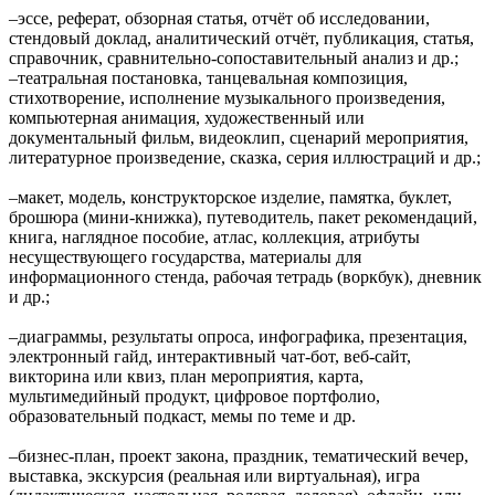
‒эссе, реферат, обзорная статья, отчёт об исследовании,
стендовый доклад, аналитический отчёт, публикация, статья,
справочник, сравнительно-сопоставительный анализ и др.;
‒театральная постановка, танцевальная композиция,
стихотворение, исполнение музыкального произведения,
компьютерная анимация, художественный или
документальный фильм, видеоклип, сценарий мероприятия,
литературное произведение, сказка, серия иллюстраций и др.;
‒макет, модель, конструкторское изделие, памятка, буклет,
брошюра (мини-книжка), путеводитель, пакет рекомендаций,
книга, наглядное пособие, атлас, коллекция, атрибуты
несуществующего государства, материалы для
информационного стенда, рабочая тетрадь (воркбук), дневник
и др.;
‒диаграммы, результаты опроса, инфографика, презентация,
электронный гайд, интерактивный чат-бот, веб-сайт,
викторина или квиз, план мероприятия, карта,
мультимедийный продукт, цифровое портфолио,
образовательный подкаст, мемы по теме и др.
‒бизнес-план, проект закона, праздник, тематический вечер,
выставка, экскурсия (реальная или виртуальная), игра